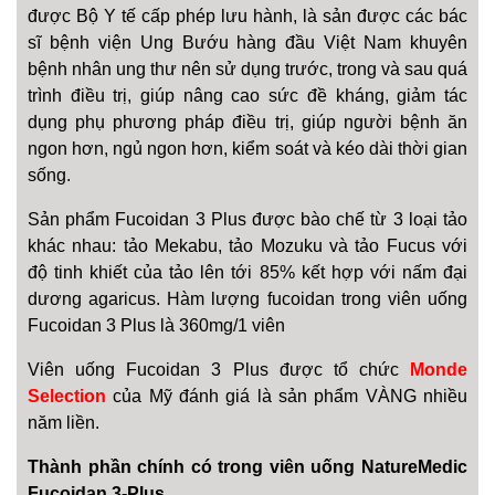
được Bộ Y tế cấp phép lưu hành, là sản được các bác
sĩ bệnh viện Ung Bướu hàng đầu Việt Nam khuyên
bệnh nhân ung thư nên sử dụng trước, trong và sau quá
trình điều trị, giúp nâng cao sức đề kháng, giảm tác
dụng phụ phương pháp điều trị, giúp người bệnh ăn
ngon hơn, ngủ ngon hơn, kiểm soát và kéo dài thời gian
sống.
Sản phẩm Fucoidan 3 Plus được bào chế từ 3 loại tảo
khác nhau: tảo Mekabu, tảo Mozuku và tảo Fucus với
độ tinh khiết của tảo lên tới 85% kết hợp với nấm đại
dương agaricus. Hàm lượng fucoidan trong viên uống
Fucoidan 3 Plus là 360mg/1 viên
Viên uống Fucoidan 3 Plus được tổ chức
Monde
Selection
của Mỹ đánh giá là sản phẩm VÀNG nhiều
năm liền.
Thành phần chính có trong viên uống NatureMedic
Fucoidan 3-Plus