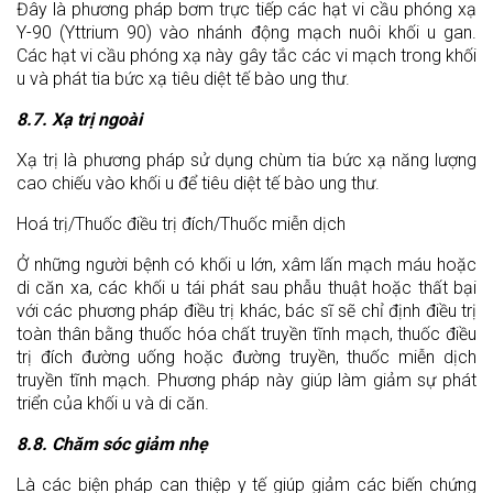
Đây là phương pháp bơm trực tiếp các hạt vi cầu phóng xạ
Y-90 (Yttrium 90) vào nhánh động mạch nuôi khối u gan.
Các hạt vi cầu phóng xạ này gây tắc các vi mạch trong khối
u và phát tia bức xạ tiêu diệt tế bào ung thư.
8.7. Xạ trị ngoài
Xạ trị là phương pháp sử dụng chùm tia bức xạ năng lượng
cao chiếu vào khối u để tiêu diệt tế bào ung thư.
Hoá trị/Thuốc điều trị đích/Thuốc miễn dịch
Ở những người bệnh có khối u lớn, xâm lấn mạch máu hoặc
di căn xa, các khối u tái phát sau phẫu thuật hoặc thất bại
với các phương pháp điều trị khác, bác sĩ sẽ chỉ định điều trị
toàn thân bằng thuốc hóa chất truyền tĩnh mạch, thuốc điều
trị đích đường uống hoặc đường truyền, thuốc miễn dịch
truyền tĩnh mạch. Phương pháp này giúp làm giảm sự phát
triển của khối u và di căn.
8.8. Chăm sóc giảm nhẹ
Là các biện pháp can thiệp y tế giúp giảm các biến chứng