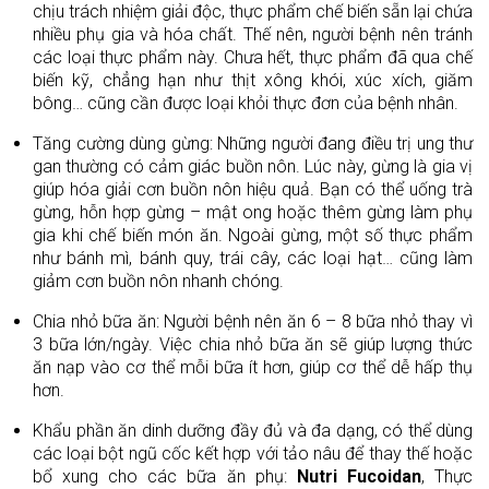
chịu trách nhiệm giải độc, thực phẩm chế biến sẵn lại chứa
nhiều phụ gia và hóa chất. Thế nên, người bệnh nên tránh
các loại thực phẩm này. Chưa hết, thực phẩm đã qua chế
biến kỹ, chẳng hạn như thịt xông khói, xúc xích, giăm
bông… cũng cần được loại khỏi thực đơn của bệnh nhân.
Tăng cường dùng gừng: Những người đang điều trị ung thư
gan thường có cảm giác buồn nôn. Lúc này, gừng là gia vị
giúp hóa giải cơn buồn nôn hiệu quả. Bạn có thể uống trà
gừng, hỗn hợp gừng – mật ong hoặc thêm gừng làm phụ
gia khi chế biến món ăn. Ngoài gừng, một số thực phẩm
như bánh mì, bánh quy, trái cây, các loại hạt… cũng làm
giảm cơn buồn nôn nhanh chóng.
Chia nhỏ bữa ăn: Người bệnh nên ăn 6 – 8 bữa nhỏ thay vì
3 bữa lớn/ngày. Việc chia nhỏ bữa ăn sẽ giúp lượng thức
ăn nạp vào cơ thể mỗi bữa ít hơn, giúp cơ thể dễ hấp thụ
hơn.
Khẩu phần ăn dinh dưỡng đầy đủ và đa dạng, có thể dùng
các loại bột ngũ cốc kết hợp với tảo nâu để thay thế hoặc
bổ xung cho các bữa ăn phụ:
Nutri Fucoidan
, Thực