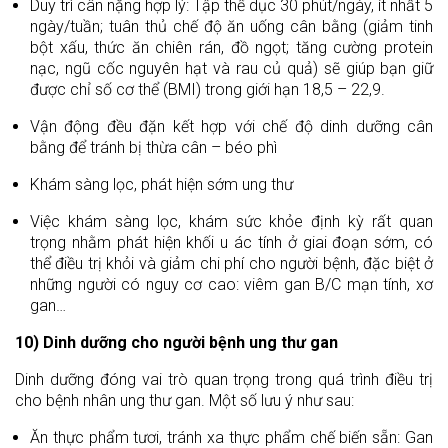
Duy trì cân nặng hợp lý: Tập thể dục 30 phút/ngày, ít nhất 5
ngày/tuần; tuân thủ chế độ ăn uống cân bằng (giảm tinh
bột xấu, thức ăn chiên rán, đồ ngọt; tăng cường protein
nạc, ngũ cốc nguyên hạt và rau củ quả) sẽ giúp bạn giữ
được chỉ số cơ thể (BMI) trong giới hạn 18,5 – 22,9.
Vận động đều đặn kết hợp với chế độ dinh dưỡng cân
bằng để tránh bị thừa cân – béo phì
Khám sàng lọc, phát hiện sớm ung thư
Việc khám sàng lọc, khám sức khỏe định kỳ rất quan
trọng nhằm phát hiện khối u ác tính ở giai đoạn sớm, có
thể điều trị khỏi và giảm chi phí cho người bệnh, đặc biệt ở
những người có nguy cơ cao: viêm gan B/C mạn tính, xơ
gan…
10) Dinh dưỡng cho người bệnh ung thư gan
Dinh dưỡng đóng vai trò quan trọng trong quá trình điều trị
cho bệnh nhân ung thư gan. Một số lưu ý như sau:
Ăn thực phẩm tươi, tránh xa thực phẩm chế biến sẵn: Gan