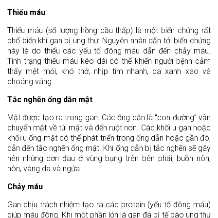
Thiếu máu
Thiếu máu (số lượng hồng cầu thấp) là một biến chứng rất
phổ biến khi gan bị ung thư. Nguyên nhân dẫn tới biến chứng
này là do thiếu các yếu tố đông máu dẫn đến chảy máu.
Tình trạng thiếu máu kéo dài có thể khiến người bệnh cảm
thấy mệt mỏi, khó thở, nhịp tim nhanh, da xanh xao và
choáng váng.
Tắc nghẽn ống dẫn mật
Mật được tạo ra trong gan. Các ống dẫn là “con đường” vận
chuyển mật về túi mật và đến ruột non. Các khối u gan hoặc
khối u ống mật có thể phát triển trong ống dẫn hoặc gần đó,
dẫn đến tắc nghẽn ống mật. Khi ống dẫn bị tắc nghẽn sẽ gây
nên những cơn đau ở vùng bụng trên bên phải, buồn nôn,
nôn, vàng da và ngứa.
Chảy máu
Gan chịu trách nhiệm tạo ra các protein (yếu tố đông máu)
giúp máu đông. Khi một phần lớn lá gan đã bị tế bào ung thư