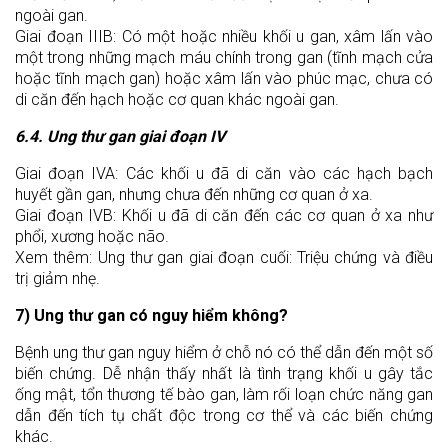
ngoài gan.
Giai đoạn IIIB: Có một hoặc nhiều khối u gan, xâm lấn vào
một trong những mạch máu chính trong gan (tĩnh mạch cửa
hoặc tĩnh mạch gan) hoặc xâm lấn vào phúc mạc, chưa có
di căn đến hạch hoặc cơ quan khác ngoài gan.
6.4. Ung thư gan giai đoạn IV
Giai đoạn IVA: Các khối u đã di căn vào các hạch bạch
huyết gần gan, nhưng chưa đến những cơ quan ở xa.
Giai đoạn IVB: Khối u đã di căn đến các cơ quan ở xa như
phổi, xương hoặc não.
Xem thêm: Ung thư gan giai đoạn cuối: Triệu chứng và điều
trị giảm nhẹ.
7) Ung thư gan có nguy hiểm không?
Bệnh ung thư gan nguy hiểm ở chỗ nó có thể dẫn đến một số
biến chứng. Dễ nhận thấy nhất là tình trạng khối u gây tắc
ống mật, tổn thương tế bào gan, làm rối loạn chức năng gan
dẫn đến tích tụ chất độc trong cơ thể và các biến chứng
khác.