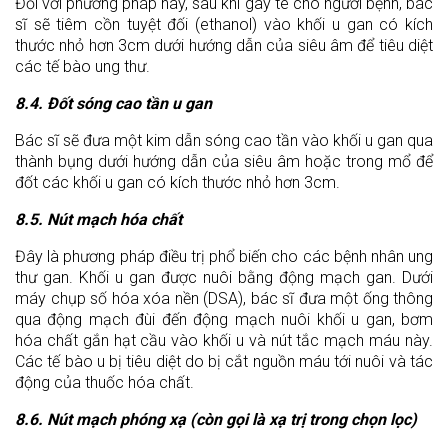
Đối với phương pháp này, sau khi gây tê cho người bệnh, bác
sĩ sẽ tiêm cồn tuyệt đối (ethanol) vào khối u gan có kích
thước nhỏ hơn 3cm dưới hướng dẫn của siêu âm để tiêu diệt
các tế bào ung thư.
8.4. Đốt sóng cao tần u gan
Bác sĩ sẽ đưa một kim dẫn sóng cao tần vào khối u gan qua
thành bụng dưới hướng dẫn của siêu âm hoặc trong mổ để
đốt các khối u gan có kích thước nhỏ hơn 3cm.
8.5. Nút mạch hóa chất
Đây là phương pháp điều trị phổ biến cho các bệnh nhân ung
thư gan. Khối u gan được nuôi bằng động mạch gan. Dưới
máy chụp số hóa xóa nền (DSA), bác sĩ đưa một ống thông
qua động mạch đùi đến động mạch nuôi khối u gan, bơm
hóa chất gắn hạt cầu vào khối u và nút tắc mạch máu này.
Các tế bào u bị tiêu diệt do bị cắt nguồn máu tới nuôi và tác
động của thuốc hóa chất.
8.6. Nút mạch phóng xạ (còn gọi là xạ trị trong chọn lọc)