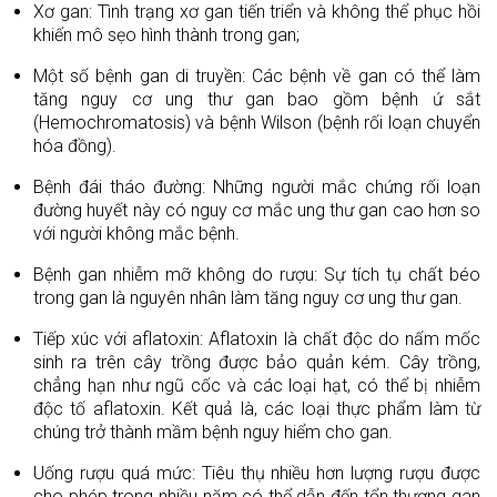
Xơ gan: Tình trạng xơ gan tiến triển và không thể phục hồi
khiến mô sẹo hình thành trong gan;
Một số bệnh gan di truyền: Các bệnh về gan có thể làm
tăng nguy cơ ung thư gan bao gồm bệnh ứ sắt
(Hemochromatosis) và bệnh Wilson (bệnh rối loạn chuyển
hóa đồng).
Bệnh đái tháo đường: Những người mắc chứng rối loạn
đường huyết này có nguy cơ mắc ung thư gan cao hơn so
với người không mắc bệnh.
Bệnh gan nhiễm mỡ không do rượu: Sự tích tụ chất béo
trong gan là nguyên nhân làm tăng nguy cơ ung thư gan.
Tiếp xúc với aflatoxin: Aflatoxin là chất độc do nấm mốc
sinh ra trên cây trồng được bảo quản kém. Cây trồng,
chẳng hạn như ngũ cốc và các loại hạt, có thể bị nhiễm
độc tố aflatoxin. Kết quả là, các loại thực phẩm làm từ
chúng trở thành mầm bệnh nguy hiểm cho gan.
Uống rượu quá mức: Tiêu thụ nhiều hơn lượng rượu được
cho phép trong nhiều năm có thể dẫn đến tổn thương gan