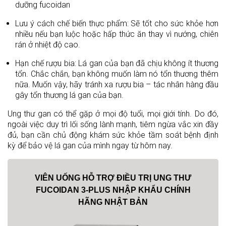
dưỡng fucoidan
Lưu ý cách chế biến thực phẩm: Sẽ tốt cho sức khỏe hơn
nhiều nếu bạn luộc hoặc hấp thức ăn thay vì nướng, chiên
rán ở nhiệt độ cao.
Hạn chế rượu bia: Lá gan của bạn đã chịu không ít thương
tổn. Chắc chắn, bạn không muốn làm nó tổn thương thêm
nữa. Muốn vậy, hãy tránh xa rượu bia – tác nhân hàng đầu
gây tổn thương lá gan của bạn.
Ung thư gan có thể gặp ở mọi độ tuổi, mọi giới tính. Do đó,
ngoài việc duy trì lối sống lành mạnh, tiêm ngừa vắc xin đầy
đủ, bạn cần chủ động khám sức khỏe tầm soát bệnh định
kỳ để bảo vệ lá gan của mình ngay từ hôm nay.
VIÊN UỐNG HỖ TRỢ ĐIỀU TRỊ UNG THƯ
FUCOIDAN 3-PLUS NHẬP KHẨU CHÍNH
HÃNG NHẬT BẢN