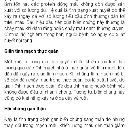
làm tổn hại, các protein đông máu không còn được sản
xuất với số lượng đủ. Hệ quả là tình trạng xuất huyết có thể
xảy ra (ngay cả với số lượng tiểu cầu bình thường) dẫn tới
thiếu máu. Dấu hiệu đầu tiên của biến chứng này thường là
chảy máu khi đánh răng hoặc chảy máu cam thường xuyên.
Ở mức độ nghiêm trọng hơn, người bệnh có nguy cơ xuất
huyết nội tạng.
Giãn tĩnh mạch thực quản
Một khối u trong gan là nguyên nhân khiến máu khó lưu
thông qua các tĩnh mạch nhỏ ở thực quản về tĩnh mạch lớn,
dần dần gây ra giãn tĩnh mạch. Khi những tĩnh mạch nhỏ bị
vỡ dẫn đến chảy máu trong thực quản, gọi là xuất huyết do
giãn tĩnh mạch thực quản, đe dọa tính mạng người bệnh nếu
không được điều trị nhanh chóng. Tương tự, biến chứng này
cũng có khả năng xảy ra ở dạ dày và ruột.
Hội chứng gan thận
Đây là tình trạng bệnh gan biến chứng sang thận do những
thay đổi trong mạch máu khiến lượng máu đến thận giảm