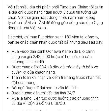
Với rất nhiều địa chỉ phân phối Fucoidan, Chúng tôi tự tin
là địa chỉ được hàng ngàn người u bướu tin tưởng lựa
chọn. Với thời gian hoạt động nhiều năm năm, công
ty có cả TÂM và TẦM để đóng góp công sức cho Cộng
đồng u bướu Việt Nam.
Đặc biệt, khi mua Fucoidan xanh 180 viên tại công ty,
bạn sẽ chắc chắn nhận được tất cả những điều sau đây:
Mua Fucoidan xanh Okinawa Kanehide Bio chính
hãng với giá 2,430,000 hoặc rẻ hơn nếu có các
chương trình ưu đãi
Được cung cấp COA và đầy đủ các giấy tờ bảo vệ
quyền lợi của khách hàng.
Thanh toán khi nhận và kiểm tra hàng trước nhận nếu
đặt qua mạng.
Đội ngũ Dược sĩ đại học tư vấn tận tình.
Dược hướng dẫn chi tiết, tận tình 24/7
Mua là tặng. Liên tục được hưởng các chương trình
ưu đãi VÌ CỘNG ĐỒNG U BƯỚU.