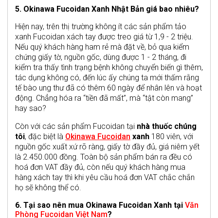
5. Okinawa Fucoidan Xanh Nhật Bản giá bao nhiêu?
Hiện nay, trên thị trường không ít các sản phẩm tảo
xanh Fucoidan xách tay được treo giá từ 1,9 - 2 triệu.
Nếu quý khách hàng ham rẻ mà đặt về, bỏ qua kiểm
chứng giấy tờ, nguồn gốc, dùng được 1 - 2 tháng, đi
kiểm tra thấy tình trạng bệnh không chuyển biến gì thêm,
tác dụng không có, đến lúc ấy chúng ta mới thấm rằng
tế bào ung thư đã có thêm 60 ngày để nhân lên và hoạt
động. Chẳng hóa ra “tiền đã mất”, mà “tật còn mang”
hay sao?
Còn với các sản phẩm Fucoidan tại
nhà thuốc chúng
tôi
, đặc biệt là
Okinawa Fucoidan
xanh
180 viên, với
nguồn gốc xuất xứ rõ ràng, giấy tờ đầy đủ, giá niêm yết
là 2.450.000 đồng. Toàn bộ sản phẩm bán ra đều có
hoá đơn VAT đầy đủ, còn nếu quý khách hàng mua
hàng xách tay thì khi yêu cầu hoá đơn VAT chắc chắn
họ sẽ không thể có.
6. Tại sao nên mua Okinawa Fucoidan Xanh tại
Văn
Phòng Fucoidan Việt Nam
?