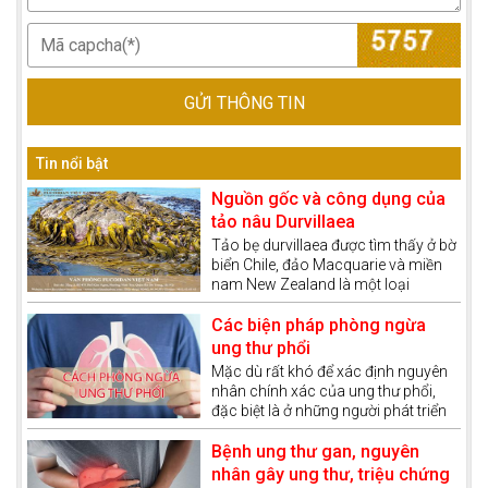
GỬI THÔNG TIN
Tin nổi bật
Nguồn gốc và công dụng của
tảo nâu Durvillaea
Tảo bẹ durvillaea được tìm thấy ở bờ
biển Chile, đảo Macquarie và miền
nam New Zealand là một loại
tảo.được biết đến lần đầu tiên vào
năm 1822. Sau đó đến năm 1892,
Các biện pháp phòng ngừa
nó được đặt tên là Durvillaea Nam
ung thư phổi
Cực. Cái tên này được đặt để tưởng
Mặc dù rất khó để xác định nguyên
nhớ Jules Dumont d'urville
nhân chính xác của ung thư phổi,
đặc biệt là ở những người phát triển
ung thư phổi mà không có bất kỳ
yếu tố nguy cơ nào được biết đến.
Bệnh ung thư gan, nguyên
Tuy nhiên, có một số yếu tố liên
nhân gây ung thư, triệu chứng