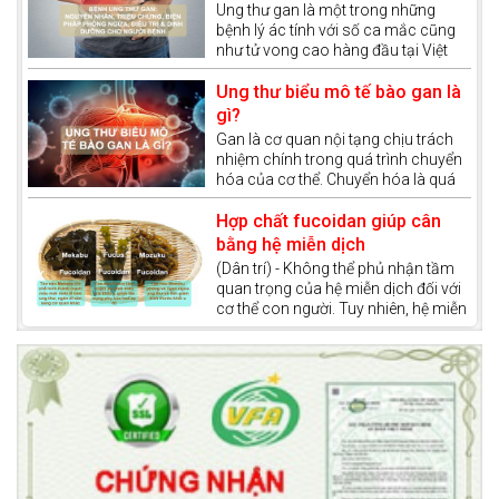
quan đến lối sống làm tăng nguy cơ
và phương pháp điều trị ung
Ung thư gan là một trong những
phát triển ung thư phổi và trên cơ sở
bệnh lý ác tính với số ca mắc cũng
thư gan
đó, chúng ta sẽ có cách phòng
như tử vong cao hàng đầu tại Việt
ngừa căn bệnh này.
Nam. Bệnh đang có xu hướng ngày
càng trẻ hóa, đe dọa tính mạng của
Ung thư biểu mô tế bào gan là
hàng triệu người nếu không được
gì?
phát hiện sớm và có phác đồ điều trị
Gan là cơ quan nội tạng chịu trách
phù hợp.
nhiệm chính trong quá trình chuyển
hóa của cơ thể. Chuyển hóa là quá
trình cơ thể chuyển đổi thức ăn, chất
dinh dưỡng thành năng lượng và các
Hợp chất fucoidan giúp cân
hợp chất cần thiết cho sự sống. Gan
bằng hệ miễn dịch
còn được xem như một “nhà máy xử
(Dân trí) - Không thể phủ nhận tầm
lý hóa chất” của cơ thể, giúp thải độc
quan trọng của hệ miễn dịch đối với
tố và tổng hợp các chất quan trọng
cơ thể con người. Tuy nhiên, hệ miễn
như dịch mật, glycogen và protein
dịch còn đóng vai trò quan trọng
huyết tương.
trong việc điều trị ung thư và góp
phần tăng khả năng chiến thắng
bệnh.