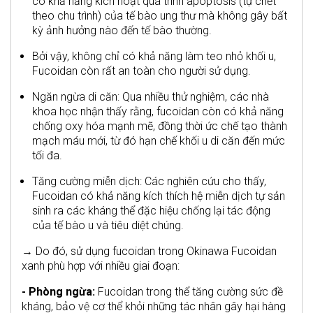
có khả năng kích hoạt quá trình apoptosis (tự chết
theo chu trình) của tế bào ung thư mà không gây bất
kỳ ảnh hưởng nào đến tế bào thường.
Bởi vậy, không chỉ có khả năng làm teo nhỏ khối u,
Fucoidan còn rất an toàn cho người sử dụng.
Ngăn ngừa di căn: Qua nhiều thử nghiệm, các nhà
khoa học nhận thấy rằng, fucoidan còn có khả năng
chống oxy hóa mạnh mẽ, đồng thời ức chế tạo thành
mạch máu mới, từ đó hạn chế khối u di căn đến mức
tối đa.
Tăng cường miễn dịch: Các nghiên cứu cho thấy,
Fucoidan có khả năng kích thích hệ miễn dịch tự sản
sinh ra các kháng thể đặc hiệu chống lại tác động
của tế bào u và tiêu diệt chúng.
→ Do đó, sử dụng fucoidan trong Okinawa Fucoidan
xanh phù hợp với nhiều giai đoạn:
- Phòng ngừa:
Fucoidan trong thể tăng cường sức đề
kháng, bảo vệ cơ thể khỏi những tác nhân gây hại hàng