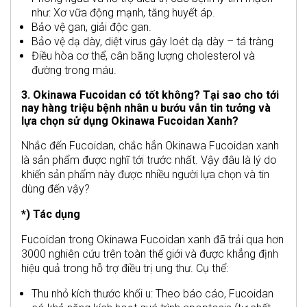
như: Xơ vữa động mạnh, tăng huyết áp.
Bảo vệ gan, giải độc gan.
Bảo vệ dạ dày, diệt virus gây loét dạ dày – tá tràng
Điều hòa cơ thể, cân bằng lượng cholesterol và
đường trong máu.
3. Okinawa Fucoidan có tốt không? Tại sao cho tới
nay hàng triệu bệnh nhân u bướu vẫn tin tưởng và
lựa chọn sử dụng Okinawa Fucoidan Xanh?
Nhắc đến Fucoidan, chắc hẳn Okinawa Fucoidan xanh
là sản phẩm được nghĩ tới trước nhất. Vậy đâu là lý do
khiến sản phẩm này được nhiều người lựa chọn và tin
dùng đến vậy?
*) Tác dụng
Fucoidan trong Okinawa Fucoidan xanh đã trải qua hơn
3000 nghiên cứu trên toàn thế giới và được khẳng định
hiệu quả trong hỗ trợ điều trị ung thư. Cụ thể:
Thu nhỏ kích thước khối u: Theo báo cáo, Fucoidan