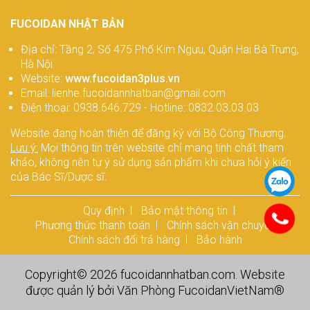
FUCOIDAN NHẬT BẢN
Địa chỉ: Tầng 2, Số 475 Phố Kim Ngưu, Quận Hai Bà Trưng,
Hà Nội
Website:
www.fucoidan3plus.vn
Email: lienhe.fucoidannhatban@gmail.com
Điện thoại: 0938.646.729 - Hotline: 0832.03.03.03
Website đang hoàn thiện để đăng ký với Bộ Công Thương.
Lưu ý:
Mọi thông tin trên website chỉ mang tính chất tham
khảo, không nên tự ý sử dụng sản phẩm khi chưa hỏi ý kiến
của Bác Sĩ/Dược sĩ.
Quy định
Bảo mật thông tin
Phương thức thanh toán
Chính sách vận chuyển
Chính sách đổi trả hàng
Bảo hành
Copyright© 2026
fucoidannhatban.com
. Website
được quản lý bởi Văn Phòng
FucoidanVietNam
®