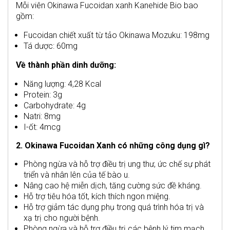
Mỗi viên Okinawa Fucoidan xanh Kanehide Bio bao
gồm:
Fucoidan chiết xuất từ tảo Okinawa Mozuku: 198mg
Tá dược: 60mg
Về thành phần dinh dưỡng:
Năng lượng: 4,28 Kcal
Protein: 3g
Carbohydrate: 4g
Natri: 8mg
I-ốt: 4mcg
2. Okinawa Fucoidan Xanh có những công dụng gì?
Phòng ngừa và hỗ trợ điều trị ung thư, ức chế sự phát
triển và nhân lên của tế bào u.
Nâng cao hệ miễn dịch, tăng cường sức đề kháng.
Hỗ trợ tiêu hóa tốt, kích thích ngon miệng.
Hỗ trợ giảm tác dụng phụ trong quá trình hóa trị và
xạ trị cho người bệnh.
Phòng ngừa và hỗ trợ điều trị các bệnh lý tim mạch