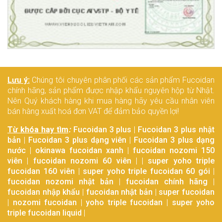
Lưu ý:
Chúng tôi chuyên phân phối các sản phẩm Fucoidan
chính hãng, sản phẩm được nhập khẩu nguyên hộp từ Nhật.
Nên Quý khách hàng khi mua hàng hãy yêu cầu nhân viên
bán hàng xuất hoá đơn VAT để đảm bảo quyền lợi!
Từ khóa hay tìm
:
Fucoidan 3 plus
|
Fucoidan 3 plus nhật
bản
|
Fucoidan 3 plus dạng viên
|
Fucoidan 3 plus dạng
nước
|
okinawa fucoidan xanh
|
fucoidan nozomi 150
viên
|
fucoidan nozomi 60 viên
| |
super yoho triple
fucoidan 160 viên
|
super yoho triple fucoidan 60 gói
|
fucoidan nozomi nhật bản
|
fucoidan chính hãng
|
fucoidan nhập khẩu
|
fucoidan nhật bản
|
super fucoidan
|
nozomi fucoidan
|
yoho triple fucoidan
|
super yoho
triple fucoidan liquid
|