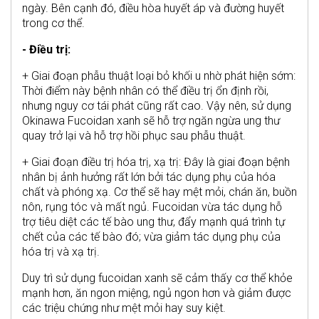
ngày. Bên cạnh đó, điều hòa huyết áp và đường huyết
trong cơ thể.
- Điều trị:
+ Giai đoạn phẫu thuật loại bỏ khối u nhờ phát hiện sớm:
Thời điểm này bệnh nhân có thể điều trị ổn định rồi,
nhưng nguy cơ tái phát cũng rất cao. Vậy nên, sử dụng
Okinawa Fucoidan xanh sẽ hỗ trợ ngăn ngừa ung thư
quay trở lại và hỗ trợ hồi phục sau phẫu thuật.
+ Giai đoạn điều trị hóa trị, xạ trị: Đây là giai đoạn bệnh
nhân bị ảnh hưởng rất lớn bởi tác dụng phụ của hóa
chất và phóng xạ. Cơ thể sẽ hay mệt mỏi, chán ăn, buồn
nôn, rụng tóc và mất ngủ. Fucoidan vừa tác dụng hỗ
trợ tiêu diệt các tế bào ung thư, đẩy mạnh quá trình tự
chết của các tế bào đó; vừa giảm tác dụng phụ của
hóa trị và xạ trị.
Duy trì sử dụng fucoidan xanh sẽ cảm thấy cơ thể khỏe
mạnh hơn, ăn ngon miệng, ngủ ngon hơn và giảm được
các triệu chứng như mệt mỏi hay suy kiệt.