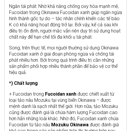
Ngăn tái phát: Nhờ khả năng chống oxy hóa mạnh mẽ,
Fucoidan trong Okinawa Fucoidan xanh giúp ngăn ngừa
hình thành gốc tự do – tác nhân chính khiến các tế bào
K có khả năng hoạt động trở lại. Bởi vậy, kể cả sau khi
điều trị ổn định, người mắc vẫn nên duy trì sử dụng hoạt
chất này để hạn chế tối đa khối u tái phát.
Song, trên thực tế, mọi người thường sử dụng Okinawa
Fucoidan xanh ở giai đoạn phòng ngừa và chống tái
phát nhiều hơn. Bởi trong quá trình điều trị cần những
sản phẩm phối hợp nhiều thành phần để bảo vệ cơ thể
hiệu quả.
*) Chất lượng
+ Fucoidan trong
Fucoidan xanh
được chiết xuất từ
loại tảo nâu Mozuku tại vùng biển Okinawa – được
mệnh danh là sạch nhất thế giới. Hơn nữa, tảo Mozuku
cũng được đánh giá là chứa hàm lượng Fucoidan cao
hơn hẳn những loài khác. Nhờ đó, Fucoidan xanh chứa
Fucoidan từ tảo nâu
Mozuku Okinawa
được đánh giá
khá cao trong các sản phẩm trên thị trường hiện nay.