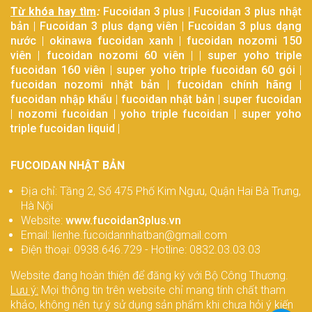
Từ khóa hay tìm
:
Fucoidan 3 plus
|
Fucoidan 3 plus nhật
bản
|
Fucoidan 3 plus dạng viên
|
Fucoidan 3 plus dạng
nước
|
okinawa fucoidan xanh
|
fucoidan nozomi 150
viên
|
fucoidan nozomi 60 viên
| |
super yoho triple
fucoidan 160 viên
|
super yoho triple fucoidan 60 gói
|
fucoidan nozomi nhật bản
|
fucoidan chính hãng
|
fucoidan nhập khẩu
|
fucoidan nhật bản
|
super fucoidan
|
nozomi fucoidan
|
yoho triple fucoidan
|
super yoho
triple fucoidan liquid
|
FUCOIDAN NHẬT BẢN
Địa chỉ: Tầng 2, Số 475 Phố Kim Ngưu, Quận Hai Bà Trưng,
Hà Nội
Website:
www.fucoidan3plus.vn
Email: lienhe.fucoidannhatban@gmail.com
Điện thoại: 0938.646.729 - Hotline: 0832.03.03.03
Website đang hoàn thiện để đăng ký với Bộ Công Thương.
Lưu ý:
Mọi thông tin trên website chỉ mang tính chất tham
khảo, không nên tự ý sử dụng sản phẩm khi chưa hỏi ý kiến