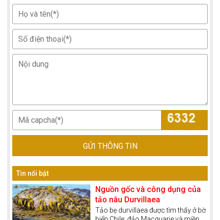
GỬI THÔNG TIN
Tin nổi bật
Nguồn gốc và công dụng của
tảo nâu Durvillaea
Tảo bẹ durvillaea được tìm thấy ở bờ
biển Chile, đảo Macquarie và miền