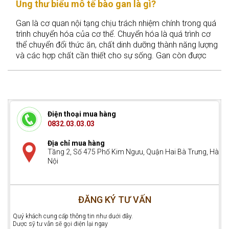
Ung thư biểu mô tế bào gan là gì?
Gan là cơ quan nội tạng chịu trách nhiệm chính trong quá
trình chuyển hóa của cơ thể. Chuyển hóa là quá trình cơ
thể chuyển đổi thức ăn, chất dinh dưỡng thành năng lượng
và các hợp chất cần thiết cho sự sống. Gan còn được
xem như một “nhà máy xử lý hóa chất” của cơ thể, giúp
thải độc tố và tổng hợp các chất quan trọng như dịch mật,
glycogen và protein huyết tương.
Điện thoại mua hàng
0832.03.03.03
Địa chỉ mua hàng
Tầng 2, Số 475 Phố Kim Ngưu, Quận Hai Bà Trưng, Hà
Nội
ĐĂNG KÝ TƯ VẤN
Quý khách cung cấp thông tin như duới đây.
Dược sỹ tư vẫn sẽ gọi điện lại ngay