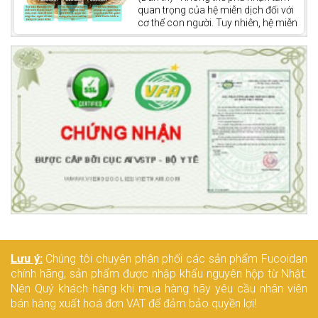
lý hóa chất” của cơ thể, giúp thải độc
quan trọng của hệ miễn dịch đối với
tố và tổng hợp các chất quan trọng
cơ thể con người. Tuy nhiên, hệ miễn
như dịch mật, glycogen và protein
dịch còn đóng vai trò quan trọng
huyết tương.
trong việc điều trị ung thư và góp
phần tăng khả năng chiến thắng
bệnh.
Lưu ý:
Chúng tôi chuyên phân phối các sản phẩm Fucoidan
chính hãng, sản phẩm được nhập khẩu nguyên hộp từ Nhật.
Nên Quý khách hàng khi mua hàng hãy yêu cầu nhân viên
bán hàng xuất hoá đơn VAT để đảm bảo quyền lợi!