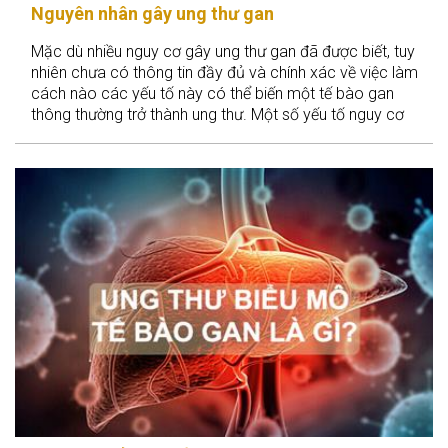
Nguyên nhân gây ung thư gan
Mặc dù nhiều nguy cơ gây ung thư gan đã được biết, tuy
nhiên chưa có thông tin đầy đủ và chính xác về việc làm
cách nào các yếu tố này có thể biến một tế bào gan
thông thường trở thành ung thư. Một số yếu tố nguy cơ
gây ung thư gan tác động lên DNA của các tế bào gan có
thể dẫn đến sự phát triển bất thường của tế bào và hình
thành ung thư.