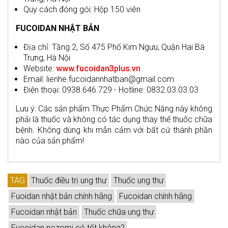
Quy cách đóng gói: Hộp 150 viên
FUCOIDAN NHẬT BẢN
Địa chỉ: Tầng 2, Số 475 Phố Kim Ngưu, Quận Hai Bà
Trưng, Hà Nội
Website:
www.fucoidan3plus.vn
Email: lienhe.fucoidannhatban@gmail.com
Điện thoại: 0938.646.729 - Hotline: 0832.03.03.03
Lưu ý: Các sản phẩm Thực Phẩm Chức Năng này không
phải là thuốc và không có tác dụng thay thế thuốc chữa
bệnh. Không dùng khi mẫn cảm với bất cứ thành phần
nào của sản phẩm!
TAG
Thuốc điều trị ung thư
Thuốc ung thư
Fuoidan nhật bản chính hãng
Fucoidan chính hãng
Fucoidan nhật bản
Thuốc chữa ung thư
Fucoidan nozomi có tốt không?