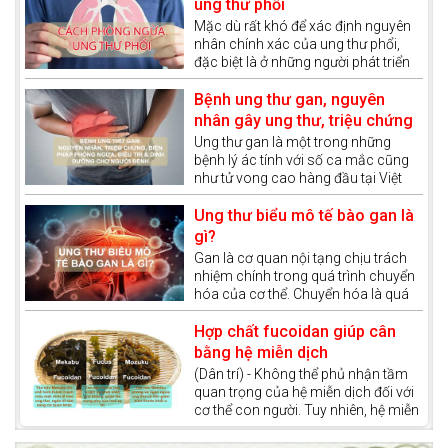
ung thư phổi
Cực. Cái tên này được đặt để tưởng
Mặc dù rất khó để xác định nguyên
nhớ Jules Dumont d'urville
nhân chính xác của ung thư phổi,
đặc biệt là ở những người phát triển
ung thư phổi mà không có bất kỳ
yếu tố nguy cơ nào được biết đến.
Bệnh ung thư gan, nguyên
Tuy nhiên, có một số yếu tố liên
nhân gây ung thư, triệu chứng
quan đến lối sống làm tăng nguy cơ
và phương pháp điều trị ung
Ung thư gan là một trong những
phát triển ung thư phổi và trên cơ sở
bệnh lý ác tính với số ca mắc cũng
thư gan
đó, chúng ta sẽ có cách phòng
như tử vong cao hàng đầu tại Việt
ngừa căn bệnh này.
Nam. Bệnh đang có xu hướng ngày
càng trẻ hóa, đe dọa tính mạng của
Ung thư biểu mô tế bào gan là
hàng triệu người nếu không được
gì?
phát hiện sớm và có phác đồ điều trị
Gan là cơ quan nội tạng chịu trách
phù hợp.
nhiệm chính trong quá trình chuyển
hóa của cơ thể. Chuyển hóa là quá
trình cơ thể chuyển đổi thức ăn, chất
dinh dưỡng thành năng lượng và các
Hợp chất fucoidan giúp cân
hợp chất cần thiết cho sự sống. Gan
bằng hệ miễn dịch
còn được xem như một “nhà máy xử
(Dân trí) - Không thể phủ nhận tầm
lý hóa chất” của cơ thể, giúp thải độc
quan trọng của hệ miễn dịch đối với
tố và tổng hợp các chất quan trọng
cơ thể con người. Tuy nhiên, hệ miễn
như dịch mật, glycogen và protein
dịch còn đóng vai trò quan trọng
huyết tương.
trong việc điều trị ung thư và góp