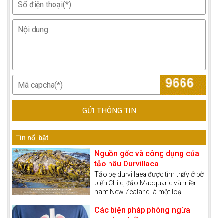
GỬI THÔNG TIN
Tin nổi bật
Nguồn gốc và công dụng của
tảo nâu Durvillaea
Tảo bẹ durvillaea được tìm thấy ở bờ
biển Chile, đảo Macquarie và miền
nam New Zealand là một loại
tảo.được biết đến lần đầu tiên vào
năm 1822. Sau đó đến năm 1892,
Các biện pháp phòng ngừa
nó được đặt tên là Durvillaea Nam