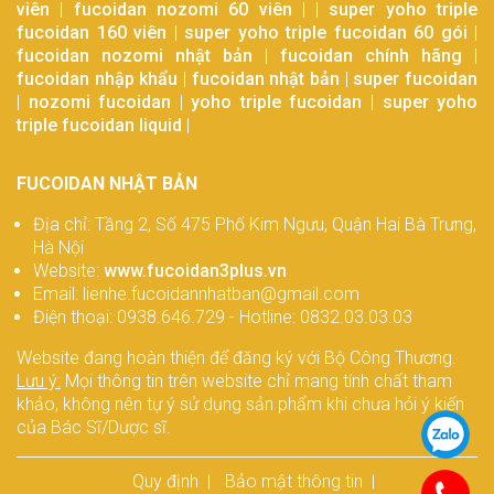
viên
|
fucoidan nozomi 60 viên
| |
super yoho triple
fucoidan 160 viên
|
super yoho triple fucoidan 60 gói
|
fucoidan nozomi nhật bản
|
fucoidan chính hãng
|
fucoidan nhập khẩu
|
fucoidan nhật bản
|
super fucoidan
|
nozomi fucoidan
|
yoho triple fucoidan
|
super yoho
triple fucoidan liquid
|
FUCOIDAN NHẬT BẢN
Địa chỉ: Tầng 2, Số 475 Phố Kim Ngưu, Quận Hai Bà Trưng,
Hà Nội
Website:
www.fucoidan3plus.vn
Email: lienhe.fucoidannhatban@gmail.com
Điện thoại: 0938.646.729 - Hotline: 0832.03.03.03
Website đang hoàn thiện để đăng ký với Bộ Công Thương.
Lưu ý:
Mọi thông tin trên website chỉ mang tính chất tham
khảo, không nên tự ý sử dụng sản phẩm khi chưa hỏi ý kiến
của Bác Sĩ/Dược sĩ.
Quy định
Bảo mật thông tin