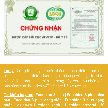
phần tăng khả năng chiến thắng
bệnh.
Lưu ý:
Chúng tôi chuyên phân phối các sản phẩm Fucoidan
chính hãng, sản phẩm được nhập khẩu nguyên hộp từ Nhật.
Nên Quý khách hàng khi mua hàng hãy yêu cầu nhân viên
bán hàng xuất hoá đơn VAT để đảm bảo quyền lợi!
Từ khóa hay tìm
:
Fucoidan 3 plus
|
Fucoidan 3 plus nhật
bản
|
Fucoidan 3 plus dạng viên
|
Fucoidan 3 plus dạng
nước
|
okinawa fucoidan xanh
|
fucoidan nozomi 150