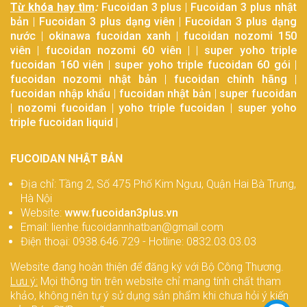
Từ khóa hay tìm
:
Fucoidan 3 plus
|
Fucoidan 3 plus nhật
bản
|
Fucoidan 3 plus dạng viên
|
Fucoidan 3 plus dạng
nước
|
okinawa fucoidan xanh
|
fucoidan nozomi 150
viên
|
fucoidan nozomi 60 viên
| |
super yoho triple
fucoidan 160 viên
|
super yoho triple fucoidan 60 gói
|
fucoidan nozomi nhật bản
|
fucoidan chính hãng
|
fucoidan nhập khẩu
|
fucoidan nhật bản
|
super fucoidan
|
nozomi fucoidan
|
yoho triple fucoidan
|
super yoho
triple fucoidan liquid
|
FUCOIDAN NHẬT BẢN
Địa chỉ: Tầng 2, Số 475 Phố Kim Ngưu, Quận Hai Bà Trưng,
Hà Nội
Website:
www.fucoidan3plus.vn
Email: lienhe.fucoidannhatban@gmail.com
Điện thoại: 0938.646.729 - Hotline: 0832.03.03.03
Website đang hoàn thiện để đăng ký với Bộ Công Thương.
Lưu ý:
Mọi thông tin trên website chỉ mang tính chất tham
khảo, không nên tự ý sử dụng sản phẩm khi chưa hỏi ý kiến