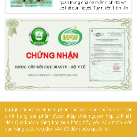
lý hóa chất” của cơ thể, giúp thải độc
quan trọng của hệ miễn dịch đối với
tố và tổng hợp các chất quan trọng
cơ thể con người. Tuy nhiên, hệ miễn
như dịch mật, glycogen và protein
dịch còn đóng vai trò quan trọng
huyết tương.
trong việc điều trị ung thư và góp
phần tăng khả năng chiến thắng
bệnh.
Lưu ý:
Chúng tôi chuyên phân phối các sản phẩm Fucoidan
chính hãng, sản phẩm được nhập khẩu nguyên hộp từ Nhật.
Nên Quý khách hàng khi mua hàng hãy yêu cầu nhân viên
bán hàng xuất hoá đơn VAT để đảm bảo quyền lợi!