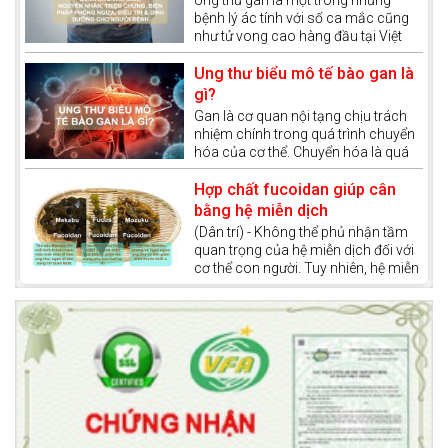
phát triển ung thư phổi và trên cơ sở
bệnh lý ác tính với số ca mắc cũng
thư gan
đó, chúng ta sẽ có cách phòng
như tử vong cao hàng đầu tại Việt
ngừa căn bệnh này.
Nam. Bệnh đang có xu hướng ngày
càng trẻ hóa, đe dọa tính mạng của
Ung thư biểu mô tế bào gan là
hàng triệu người nếu không được
gì?
phát hiện sớm và có phác đồ điều trị
Gan là cơ quan nội tạng chịu trách
phù hợp.
nhiệm chính trong quá trình chuyển
hóa của cơ thể. Chuyển hóa là quá
trình cơ thể chuyển đổi thức ăn, chất
dinh dưỡng thành năng lượng và các
Hợp chất fucoidan giúp cân
hợp chất cần thiết cho sự sống. Gan
bằng hệ miễn dịch
còn được xem như một “nhà máy xử
(Dân trí) - Không thể phủ nhận tầm
lý hóa chất” của cơ thể, giúp thải độc
quan trọng của hệ miễn dịch đối với
tố và tổng hợp các chất quan trọng
cơ thể con người. Tuy nhiên, hệ miễn
như dịch mật, glycogen và protein
dịch còn đóng vai trò quan trọng
huyết tương.
trong việc điều trị ung thư và góp
phần tăng khả năng chiến thắng
bệnh.