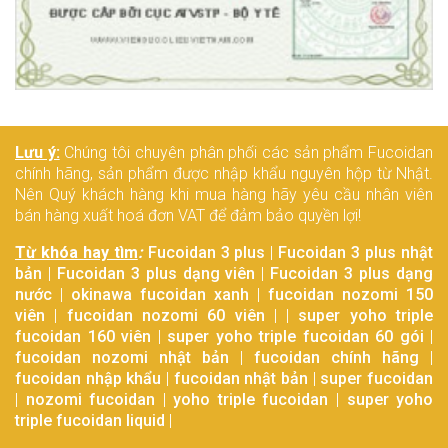
Lưu ý:
Chúng tôi chuyên phân phối các sản phẩm Fucoidan
chính hãng, sản phẩm được nhập khẩu nguyên hộp từ Nhật.
Nên Quý khách hàng khi mua hàng hãy yêu cầu nhân viên
bán hàng xuất hoá đơn VAT để đảm bảo quyền lợi!
Từ khóa hay tìm
:
Fucoidan 3 plus
|
Fucoidan 3 plus nhật
bản
|
Fucoidan 3 plus dạng viên
|
Fucoidan 3 plus dạng
nước
|
okinawa fucoidan xanh
|
fucoidan nozomi 150
viên
|
fucoidan nozomi 60 viên
| |
super yoho triple
fucoidan 160 viên
|
super yoho triple fucoidan 60 gói
|
fucoidan nozomi nhật bản
|
fucoidan chính hãng
|
fucoidan nhập khẩu
|
fucoidan nhật bản
|
super fucoidan
|
nozomi fucoidan
|
yoho triple fucoidan
|
super yoho
triple fucoidan liquid
|