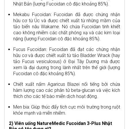
Nhật Bản (lượng Fucoidan cô đặc khoảng 85%).
Mekabu Fucoidan: Fucoidan đã được chứng nhận
hữu cơ từ Úc và được chiết xuất từ những mầm của
tảo biển nâu Wakame. Nó chứa Fucoidan tinh khiết
cao không nhiễm các chất phóng xạ và các kim loại
nặng (lượng Fucoidan cô đặc khoảng 85%).
Fucus Fucoidan: Fucoidan đã đạt các chứng nhận
hữu cơ và được chiết xuất từ tảo Bladder Wrack (hay
tảo Fucus vesiculosus) ở Đại Tây Dương mà được
xem là đại dương trong lành nhất trên thế giới (lượng
Fucoidan cô đặc khoảng 85%).
Chiết xuất nấm Agaricus Blazei nổi tiếng bởi chứa
hàm lượng cao các phân tử beta-glucan và việc kích
thích cho các tế bào miễn dịch hoạt động.
Men bia: Giúp thúc đẩy tích cực môi trường trong ruột
khỏe mạnh và miễn nhiễm.
2) Viên uống NatureMedic Fucoidan 3-Plus Nhật
Bản có tác dụng gì?