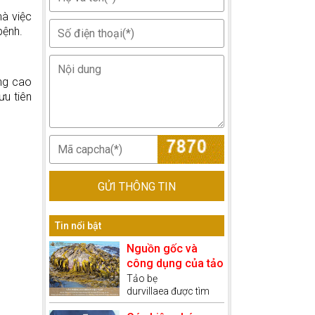
mà việc
bệnh.
ong cao
ưu tiên
GỬI THÔNG TIN
Tin nổi bật
Nguồn gốc và
công dụng của tảo
nâu Durvillaea
Tảo bẹ
durvillaea được tìm
thấy ở bờ biển Chile,