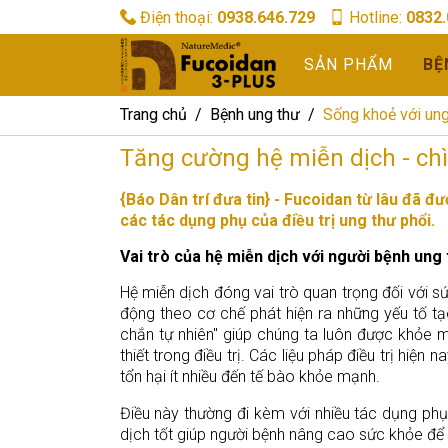
Điện thoại:
0938.646.729
Hotline:
0832.
SẢN PHẨM
BỆ
Trang chủ
Bệnh ung thư
Sống khoẻ với ung
Tăng cường hệ miễn dịch - chì
{Báo Dân trí đưa tin} - Fucoidan từ lâu đã 
các tác dụng phụ của điều trị ung thư phổi.
Vai trò của hệ miễn dịch với người bệnh ung
Hệ miễn dịch đóng vai trò quan trọng đối với s
động theo cơ chế phát hiện ra những yếu tố tạ
chắn tự nhiên" giúp chúng ta luôn được khỏe m
thiết trong điều trị. Các liệu pháp điều trị hiệ
tổn hại ít nhiều đến tế bào khỏe mạnh.
Điều này thường đi kèm với nhiều tác dụng p
dịch tốt giúp người bệnh nâng cao sức khỏe để t