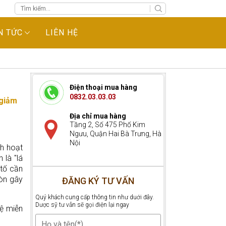
N TỨC
LIÊN HỆ
Điện thoại mua hàng
0832.03.03.03
 giảm
Địa chỉ mua hàng
Tầng 2, Số 475 Phố Kim
Ngưu, Quận Hai Bà Trưng, Hà
Nội
ch hoạt
 là "lá
 tố cần
còn gây
ĐĂNG KÝ TƯ VẤN
Quý khách cung cấp thông tin như duới đây.
Dược sỹ tư vẫn sẽ gọi điện lại ngay
ệ miễn