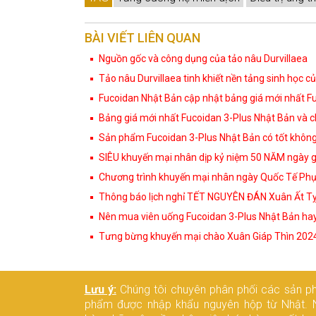
BÀI VIẾT LIÊN QUAN
Nguồn gốc và công dụng của tảo nâu Durvillaea
Tảo nâu Durvillaea tinh khiết nền tảng sinh học c
Fucoidan Nhật Bản cập nhật bảng giá mới nhất F
Bảng giá mới nhất Fucoidan 3-Plus Nhật Bản và 
Sản phẩm Fucoidan 3-Plus Nhật Bản có tốt không
SIÊU khuyến mại nhân dịp kỷ niệm 50 NĂM ngày 
Chương trình khuyến mại nhân ngày Quốc Tế Ph
Thông báo lịch nghỉ TẾT NGUYÊN ĐÁN Xuân Ất Tỵ
Nên mua viên uống Fucoidan 3-Plus Nhật Bản ha
Tưng bừng khuyến mại chào Xuân Giáp Thìn 202
Lưu ý:
Chúng tôi chuyên phân phối các sản p
phẩm được nhập khẩu nguyên hộp từ Nhật. 