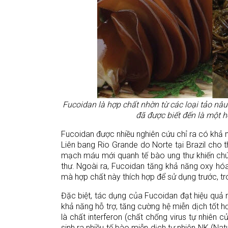
Fucoidan là hợp chất nhờn từ các loại tảo 
đã được biết đến là một h
Fucoidan được nhiều nghiên cứu chỉ ra có khả n
Liên bang Rio Grande do Norte tại Brazil cho 
mạch máu mới quanh tế bào ung thư khiến chún
thư. Ngoài ra, Fucoidan tăng khả năng oxy hóa 
mà hợp chất này thích hợp để sử dụng trước, tron
Đặc biệt, tác dụng của Fucoidan đạt hiệu quả 
khả năng hỗ trợ, tăng cường hệ miễn dịch tốt h
là chất interferon (chất chống virus tự nhiên 
sinh ra nhiều tế bào miễn dịch tự nhiên NK (Na