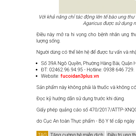
Với khả năng chỉ tác động lên tế bào ung th
Agaricus được sử dụng n
Điều này mở ra hi vọng cho bệnh nhân ung thư
lượng sống.
Người dùng có thể liên hệ để được tư vấn và n
Số 39A Ngô Quyền, Phường Hàng Bài, Quận H
ĐT: 02462.96.94.95 - Hotline: 0938 646 729.
Website:
fucoidan3plus.vn
Sản phẩm này không phải là thuốc và không có
Đọc kỹ hướng dẫn sử dụng trước khi dùng.
Giấy phép quảng cáo số 470/2017/ATTP-XNQ
do Cục An toàn Thực phẩm - Bộ Y tế cấp ngày
TAG
Tăng cường hệ miễn dịch
Điều trị ung t