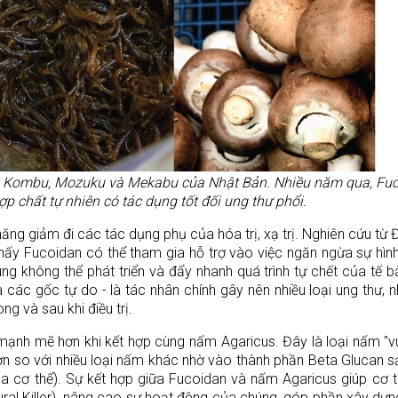
nâu Kombu, Mozuku và Mekabu của Nhật Bản. Nhiều năm qua, Fu
ợp chất tự nhiên có tác dụng tốt đối ung thư phổi.
ăng giảm đi các tác dụng phụ của hóa trị, xạ trị. Nghiên cứu từ 
thấy Fucoidan có thể tham gia hỗ trợ vào việc ngăn ngừa sự hìn
g không thể phát triển và đẩy nhanh quá trình tự chết của tế 
các gốc tự do - là tác nhân chính gây nên nhiều loại ung thư, 
g và sau khi điều trị.
mạnh mẽ hơn khi kết hợp cùng nấm Agaricus. Đây là loại nấm "v
ơn so với nhiều loại nấm khác nhờ vào thành phần Beta Glucan s
của cơ thể). Sự kết hợp giữa Fucoidan và nấm Agaricus giúp cơ 
tural Killer), nâng cao sự hoạt động của chúng, góp phần xây dự