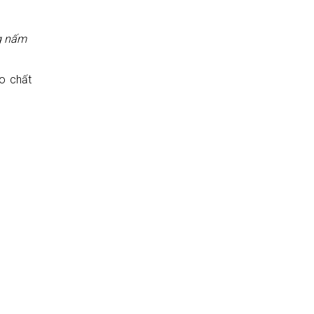
ng nấm
ao chất