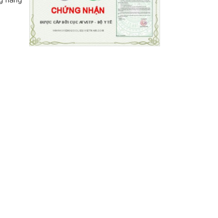
đóng vai trò quan
một “nhà máy xử lý
trọng trong việc điều
hóa chất” của cơ thể,
trị ung thư và góp
giúp thải độc tố và
phần tăng khả năng
tổng hợp các chất
chiến thắng bệnh.
quan trọng như dịch
mật, glycogen và
protein huyết tương.