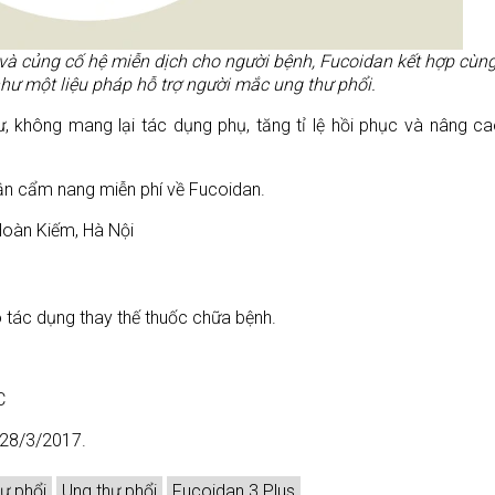
ư và củng cố hệ miễn dịch cho người bệnh, Fucoidan kết hợp cù
hư một liệu pháp hỗ trợ người mắc ung thư phổi.
, không mang lại tác dụng phụ, tăng tỉ lệ hồi phục và nâng c
hận cẩm nang miễn phí về Fucoidan.
oàn Kiếm, Hà Nội
 tác dụng thay thế thuốc chữa bệnh.
C
 28/3/2017.
hư phổi
Ung thư phổi
Fucoidan 3 Plus