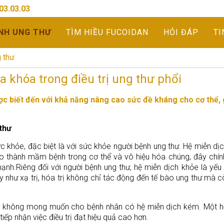
03.03.03
NH UNG THƯ
TÌM HIỀU FUCOIDAN
HỎI ĐÁP
TI
 thư
a khóa trong điều trị ung thư phổi
được biết đến với khả năng nâng cao sức đề kháng cho cơ thể,
 thư
ức khỏe, đặc biệt là với sức khỏe người bệnh ung thư. Hệ miễn dị
o thành mầm bệnh trong cơ thể và vô hiệu hóa chúng, đây chính
ạnh.Riêng đối với người bệnh ung thư, hệ miễn dịch khỏe là yếu
n nay như xạ trị, hóa trị không chỉ tác động đến tế bào ung thư mà 
hụ không mong muốn cho bệnh nhân có hệ miễn dịch kém. Một h
iếp nhận việc điều trị đạt hiệu quả cao hơn.